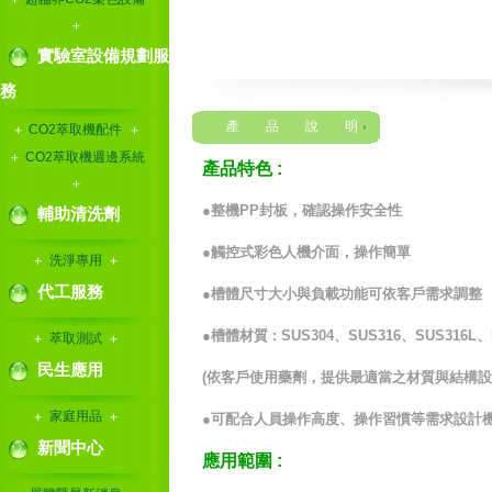
實驗室設備規劃服
務
產 品 說 明
CO2萃取機配件
CO2萃取機週邊系統
產品特色
:
●
整機
PP
封板，確認操作安全性
輔助清洗劑
●
觸控式彩色人機介面，操作簡單
洗淨專用
代工服務
●
槽體尺寸大小與負載功能可依客戶需求調整
●
槽體材質
: SUS304
、
SUS316
、
SUS316L
、
萃取測試
民生應用
(
依客戶使用藥劑，提供最適當之材質與結構設
家庭用品
●
可配合人員操作高度、操作習慣等需求設計
新聞中心
應用範圍
: