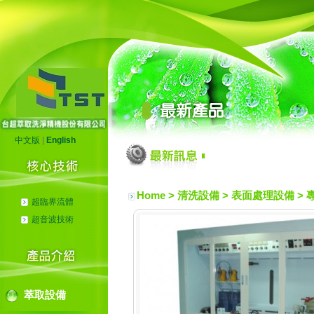
中文版
|
English
Home
> 清洗設備 >
表面處理設備
>
超臨界流體
超音波技術
萃取設備