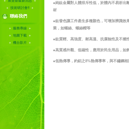
展覽暨最新消息
●
純鈦金屬對人體排斥性低，於體內不易析出
技術研討會!!
材
聯絡我們
●
鈦發色讓工件產生多種顏色，可增加辨識效
業，如螺絲、螺絲帽等
服務專線
地圖下載
●
鈦質輕、高強度、耐高溫、抗腐蝕性及不燃
機台影片
●
高質感外觀、低磁性，應用於民生用品，如
●
低熱傳導，約鋁之
8%
熱傳導率，與不鏽鋼相