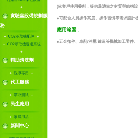
(
依客戶使用藥劑，提供最適當之材質與結構設
實驗室設備規劃服
●
可配合人員操作高度、操作習慣等需求設計
務
應用範圍
:
CO2萃取機配件
●
五金扣件、車削
/
沖壓
/
鑄造等機械加工零件、
CO2萃取機週邊系統
輔助清洗劑
洗淨專用
代工服務
萃取測試
民生應用
家庭用品
新聞中心