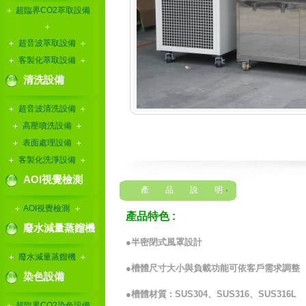
超臨界CO2萃取設備
超音波萃取設備
客製化萃取設備
清洗設備
超音波清洗設備
高壓噴洗設備
表面處理設備
客製化洗淨設備
AOI視覺檢測
產 品 說 明
AOI視覺檢測
產品特色
:
廢水減量蒸餾機
●
半密閉式風罩設計
廢水減量蒸餾機
●
槽體尺寸大小與負載功能可依客戶需求調整
染色設備
●
槽體材質
: SUS304
、
SUS316
、
SUS316L
超臨界CO2染色設備